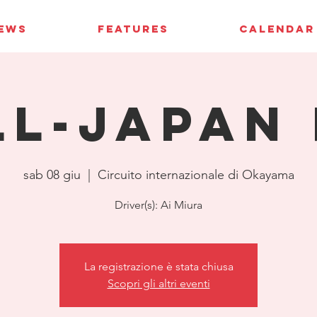
IEWS
FEATURES
CALENDAR
ll-Japan 
sab 08 giu
  |  
Circuito internazionale di Okayama
Driver(s): Ai Miura
La registrazione è stata chiusa
Scopri gli altri eventi