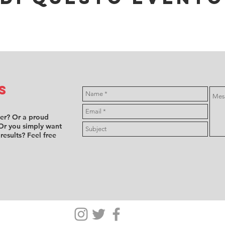
s
ver? Or a proud
Or you simply want
 results? Feel free