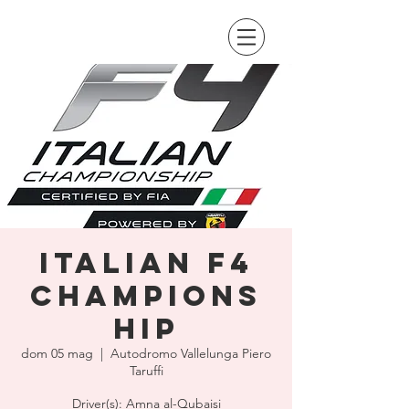
Italian F4
Champions
hip
dom 05 mag
  |  
Autodromo Vallelunga Piero
Taruffi
Driver(s): Amna al-Qubaisi