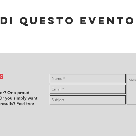
di questo evento
s
ver? Or a proud
Or you simply want
 results? Feel free